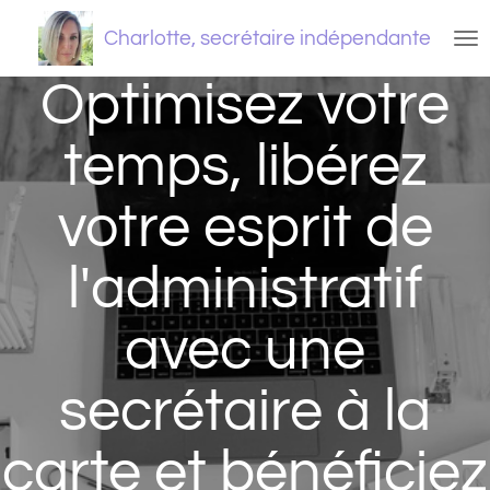
Passer
Charlotte, secrétaire indépendante
au
contenu
Optimisez votre
principal
temps, libérez
votre esprit de
l'administratif
avec une
secrétaire à la
carte et bénéficiez